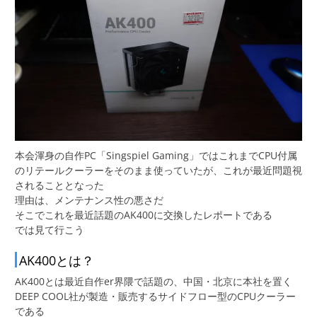
本会渾身の自作PC「Singspiel Gaming」ではこれまでCPU付属
のリテールクーラーをそのまま使っていたが、これが最近問題視
されることとなった
理由は、メンテナンス性の悪さだ
そこでこれを最近話題のAK400に交換したレポートである
では見て行こう
AK400とは？
AK400とは最近自作er界隈で話題の、中国・北京に本社を置く
DEEP COOL社が製造・販売するサイドフロー型のCPUクーラー
である