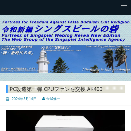
令和新編 シングスピールの砦ブロ
音楽・日常生活・写真・ガジェット・等々を語るブログサイ
グ
ト
PC改造第一弾 CPUファンを交換 AK400
2024年5月14日
金城修一