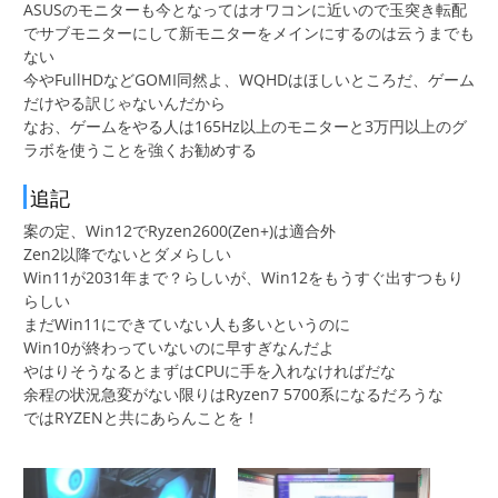
ASUSのモニターも今となってはオワコンに近いので玉突き転配
でサブモニターにして新モニターをメインにするのは云うまでも
ない
今やFullHDなどGOMI同然よ、WQHDはほしいところだ、ゲーム
だけやる訳じゃないんだから
なお、ゲームをやる人は165Hz以上のモニターと3万円以上のグ
ラボを使うことを強くお勧めする
追記
案の定、Win12でRyzen2600(Zen+)は適合外
Zen2以降でないとダメらしい
Win11が2031年まで？らしいが、Win12をもうすぐ出すつもり
らしい
まだWin11にできていない人も多いというのに
Win10が終わっていないのに早すぎなんだよ
やはりそうなるとまずはCPUに手を入れなければだな
余程の状況急変がない限りはRyzen7 5700系になるだろうな
ではRYZENと共にあらんことを！