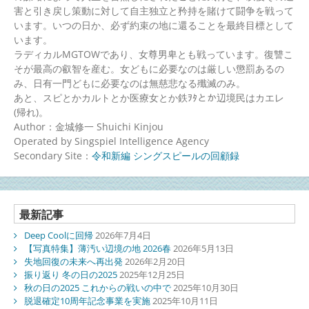
害と引き戻し策動に対して自主独立と矜持を賭けて闘争を戦って
います。いつの日か、必ず約束の地に還ることを最終目標として
います。
ラディカルMGTOWであり、女尊男卑とも戦っています。復讐こ
そが最高の叡智を産む。女どもに必要なのは厳しい懲罰あるの
み、日有一門どもに必要なのは無慈悲なる殲滅のみ。
あと、スピとかカルトとか医療女とか鉄ｦﾀとか辺境民はカエレ
(帰れ)。
Author：金城修一 Shuichi Kinjou
Operated by Singspiel Intelligence Agency
Secondary Site：
令和新編 シングスピールの回顧録
最新記事
Deep Coolに回帰
2026年7月4日
【写真特集】薄汚い辺境の地 2026春
2026年5月13日
失地回復の未来へ再出発
2026年2月20日
振り返り 冬の日の2025
2025年12月25日
秋の日の2025 これからの戦いの中で
2025年10月30日
脱退確定10周年記念事業を実施
2025年10月11日