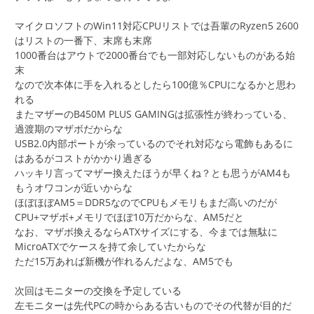
マイクロソフトのWin11対応CPUリストでは吾輩のRyzen5 2600
はリストの一番下、末席も末席
1000番台はアウトで2000番台でも一部対応しないものがある始
末
なので次本体に手を入れるとしたら100億％CPUになるかと思わ
れる
またマザーのB450M PLUS GAMINGは拡張性が終わっている、
過渡期のマザボだからな
USB2.0内部ポートが余っているのでそれ対応なら電飾もあるに
はあるがコストがかかり過ぎる
ハッキリ言ってマザー換えたほうが早くね？とも思うがAM4も
もうオワコンが近いからな
ほぼほぼAM5＝DDR5なのでCPUもメモリもまだ高いのだが
CPU+マザボ+メモリでほぼ10万だからな、AM5だと
なお、マザボ換えるならATXサイズにする、今までは無駄に
MicroATXでケースを持て余していたからな
ただ15万あれば新機が作れるんだよな、AM5でも
次回はモニターの交換を予定している
左モニターは先代PCの時からある古いものでその代替が目的だ