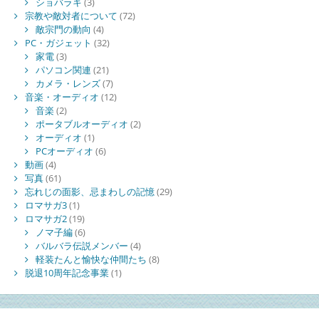
ショバラキ
(3)
宗教や敵対者について
(72)
敵宗門の動向
(4)
PC・ガジェット
(32)
家電
(3)
パソコン関連
(21)
カメラ・レンズ
(7)
音楽・オーディオ
(12)
音楽
(2)
ポータブルオーディオ
(2)
オーディオ
(1)
PCオーディオ
(6)
動画
(4)
写真
(61)
忘れじの面影、忌まわしの記憶
(29)
ロマサガ3
(1)
ロマサガ2
(19)
ノマ子編
(6)
バルバラ伝説メンバー
(4)
軽装たんと愉快な仲間たち
(8)
脱退10周年記念事業
(1)