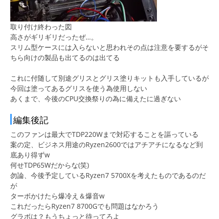
取り付け終わった図
高さがギリギリだったぜ…。
スリム型ケースには入らないと思われその点は注意を要するがそ
ちら向けの製品も出てるのは出てる
これに付随して別途グリスとグリス塗りキットも入手しているが
今回は塗ってあるグリスを使う為使用しない
あくまで、今後のCPU交換祭りの為に備えたに過ぎない
編集後記
このファンは最大でTDP220Wまで対応することを謳っている
案の定、ビジネス用途のRyzen2600ではアチアチになるなど到
底あり得ずw
何せTDP65Wだからな(笑)
勿論、今後予定しているRyzen7 5700Xを考えたものであるのだ
が
ターボかけたら爆冷え＆爆音w
これだったらRyzen7 8700Gでも問題はなかろう
グラボは？もうちょっと待ってろよ