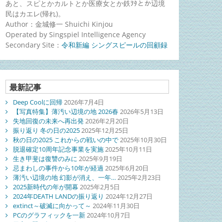
あと、スピとかカルトとか医療女とか鉄ｦﾀとか辺境
民はカエレ(帰れ)。
Author：金城修一 Shuichi Kinjou
Operated by Singspiel Intelligence Agency
Secondary Site：
令和新編 シングスピールの回顧録
最新記事
Deep Coolに回帰
2026年7月4日
【写真特集】薄汚い辺境の地 2026春
2026年5月13日
失地回復の未来へ再出発
2026年2月20日
振り返り 冬の日の2025
2025年12月25日
秋の日の2025 これからの戦いの中で
2025年10月30日
脱退確定10周年記念事業を実施
2025年10月11日
生き甲斐は復讐のみに
2025年9月19日
忌まわしの事件から10年が経過
2025年6月20日
薄汚い辺境の地 幻影が消え、一年…
2025年2月23日
2025新時代の年が開幕
2025年2月5日
2024年DEATH LANDの振り返り
2024年12月27日
extinct～破滅に向かって～
2024年11月30日
PCのグラフィックを一新
2024年10月7日