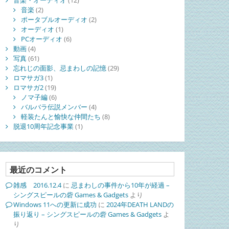
音楽・オーディオ
(12)
音楽
(2)
ポータブルオーディオ
(2)
オーディオ
(1)
PCオーディオ
(6)
動画
(4)
写真
(61)
忘れじの面影、忌まわしの記憶
(29)
ロマサガ3
(1)
ロマサガ2
(19)
ノマ子編
(6)
バルバラ伝説メンバー
(4)
軽装たんと愉快な仲間たち
(8)
脱退10周年記念事業
(1)
最近のコメント
雑感 2016.12.4
に
忌まわしの事件から10年が経過 –
シングスピールの砦 Games & Gadgets
より
Windows 11への更新に成功
に
2024年DEATH LANDの
振り返り – シングスピールの砦 Games & Gadgets
よ
り