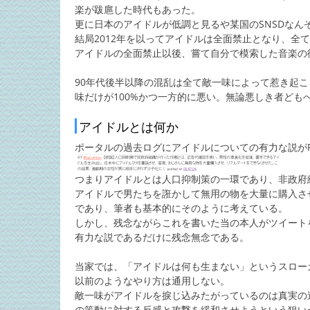
楽が跋扈した時代もあった。
更に日本のアイドルが低調と見るや某国のSNSDなん
結局2012年を以ってアイドルは全面禁止となり、全
アイドルの全面禁止以後、嘗て自分で模索した音楽の
90年代後半以降の混乱は全て敵一味によって惹き起
味だけが100%かつ一方的に悪い。無論悪しき者ども
アイドルとは何か
ポータルの過去ログにアイドルについての有力な説が
つまりアイドルとは人口抑制策の一環であり、非政府
アイドルで男たちを誑かして無用の物を大量に購入さ
であり、筆者も基本的にそのように考えている。
しかし、残念ながらこれを書いた当の本人がツイート
有力な説であるだけに残念無念である。
当家では、「アイドルは何も生まない」というスロー
以前のようなやり方は通用しない。
敵一味がアイドルを捩じ込みたがっているのは真実の
の策動に対する反感と攻撃を緩和させようという狙い