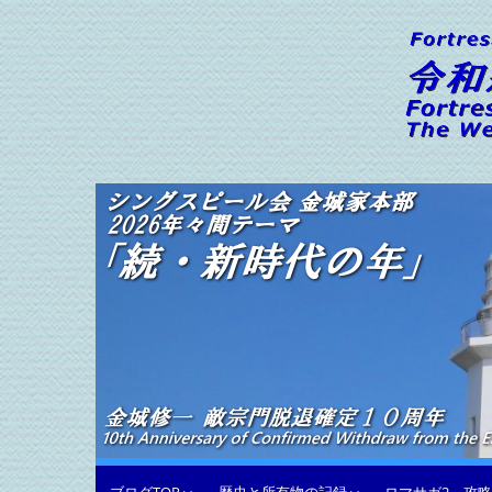
コ
ン
テ
ン
ツ
へ
ス
令和新編 シングスピールの
キ
音楽・日常生活・写真・ガジェット・等々を語る
ッ
プ