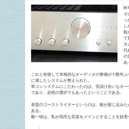
昨
そ
っ
し
観
て
大
代
の
あ
これと前後して本格的なオーディオの整備が十数年ぶ
に適したシステムが整えられた。
単コンシステムにこだわったのは、安請け合いなオー
であり、必然の選択でもあったということである。
表題のゴーストライターというのは、敵が捩じ込みた
ある。
敵一味は、私が高尚な音楽をメインとすることを妨害