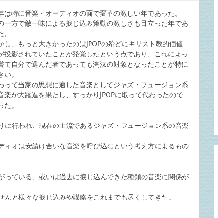
年は特に音楽・オーディオの面で変革の激しい年であった。
の一方で敵一味による捩じ込み策動の激しさも目立った年であ
た。
かし、もっと大きかったのはJPOPの殆どにキリスト教的価値
が投影されていたことが発覚したという点であり、これによっ
嘗て自分で選んだ者であっても淘汰の対象となったことが特に
きい。
わって当家の思想に適した音楽としてジャズ・フュージョン系
音楽が大躍進を果たし、すっかりJPOPに取って代わったので
った。
りに行われ、現在の主流であるジャズ・フュージョン系の音楽
ディオは安請け合いな音楽を呼び込むという考え方によるもの
がっている、或いは過去に捩じ込んできた種類の音楽に関係が
せんと様々な捩じ込みや謀略をこれまでも尽くしてきた。