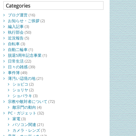
Categories
ブログ運営
(16)
お知らせ・ご挨拶
(2)
編入記事
(3)
執行部会
(50)
近況報告
(5)
自転車
(3)
自動二輪車
(1)
脱退5周年記念事業
(1)
日常生活
(22)
日々の雑感
(39)
事件簿
(49)
薄汚い辺境の地
(21)
ショビコ
(2)
ショリヤ
(2)
ショバラキ
(3)
宗教や敵対者について
(72)
敵宗門の動向
(4)
PC・ガジェット
(32)
家電
(3)
パソコン関連
(21)
カメラ・レンズ
(7)