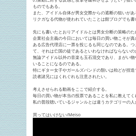
ものでもある。
また、アイドル自体が男女交際からの遮断の狙いがあ
リクガなる代物が使われていたことは館ブログでも書
先にも書いたとおりアイドルとは男女分断の策略のた
企業社会主義の今日においては毎日の買い物こそが真
ある広告代理店に一票を投じるも同じなのである。つ
て、それは亡国の徒であるといわなければならないの
無論アイドル以外の音楽も玉石混交であり、まがい物
いることになるのである。
特にギター女子やガールズバンドの類いは殆どが捏造
読者諸兄にはくれぐれも注意されたい。
考えさせられる動画をここで紹介する。
毎日の買い物が本当の投票であることを私に教えてく
私の普段聴いているジャンルとは違うカテゴリーの人
買ってはいけない/Meiso