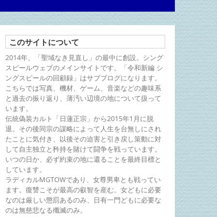
このサイトについて
2014年、「聖域なき見直し」の最中に創設。シング
スピールウェブのメインサイトです。「令和新編 シ
ングスピールの回顧録」はサブブログになります。
こちらでは写真、機材、ゲーム、音楽などの趣味系
と過去の振り返り、薄汚い辺境の地について扱って
います。
伝統偽装カルト「日蓮正宗」から2015年1月に脱
退。その後同宗の謀略によって人生を台無しにされ
たことに気付き、以後その迫害と引き戻し策動に対
して自主独立と矜持を賭けて闘争を戦っています。
いつの日か、必ず約束の地に還ることを最終目標と
しています。
ラディカルMGTOWであり、女尊男卑とも戦ってい
ます。復讐こそが最高の叡智を産む。女どもに必要
なのは厳しい懲罰あるのみ、日有一門どもに必要な
のは無慈悲なる殲滅のみ。