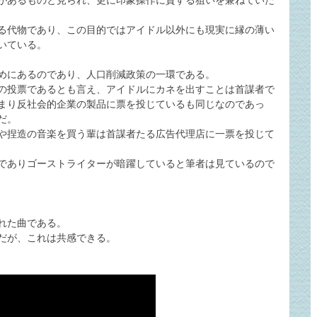
る代物であり、この目的ではアイドル以外にも現実に縁の薄い
いている。
めにあるのであり、人口削減政策の一環である。
の投票であるとも言え、アイドルにカネを出すことは首謀者で
まり反社会的企業の製品に票を投じているも同じなのであっ
だ。
や捏造の音楽を買う輩は首謀者たる広告代理店に一票を投じて
でありゴーストライターが暗躍していると筆者は見ているので
れた曲である。
だが、これは共感できる。