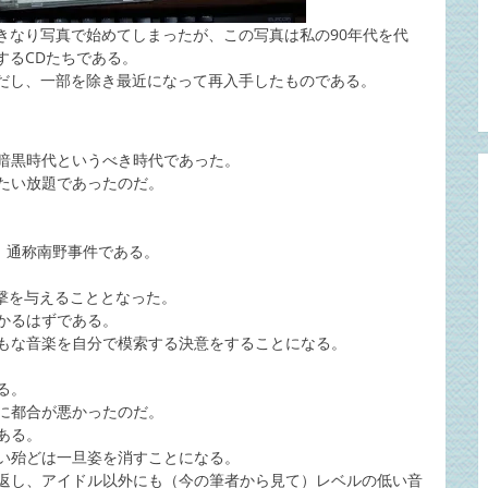
きなり写真で始めてしまったが、この写真は私の90年代を代
するCDたちである。
だし、一部を除き最近になって再入手したものである。
暗黒時代というべき時代であった。
たい放題であったのだ。
、通称南野事件である。
衝撃を与えることとなった。
かるはずである。
もな音楽を自分で模索する決意をすることになる。
る。
に都合が悪かったのだ。
ある。
い殆どは一旦姿を消すことになる。
返し、アイドル以外にも（今の筆者から見て）レベルの低い音