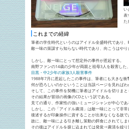
い
表
た
これまでの経緯
筆者の学生時代というのはアイドル全盛時代であり、
敵一味の策謀すら知らない時代であり、向こうはやり
しかし、敵一味にとって想定外の事件が惹起する。
南野ファンの14歳の少年が両親と祖母3人を殺害した
目黒・中2少年の家族3人殺害事件
1988年7月に惹起したこの事件は、筆者にも大きな
何が恐ろしいのかということは当該ページを見ればわ
そして、この事件を契機に筆者はアイドルを切りまと
その結果が冒頭の画像のCDという訳である。
見ての通り、作家性の強いミュージシャンが中心であ
しかし、この「アイドル粛清」は敵一味にとって非常
後述するが印象操作に資することが出来なくなる故で
故に、敵一味による引き離し策動の餌食にされてしま
その後はアイドルを捩じ込まれては発覚⇒粛清を繰り