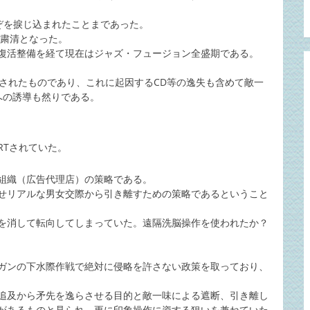
ぞを捩じ込まれたことまであった。
て粛清となった。
復活整備を経て現在はジャズ・フュージョン全盛期である。
こされたものであり、これに起因するCD等の逸失も含めて敵一
への誘導も然りである。
RTされていた。
組織（広告代理店）の策略である。
せリアルな男女交際から引き離すための策略であるということ
を消して転向してしまっていた。遠隔洗脳操作を使われたか？
ガンの下水際作戦で絶対に侵略を許さない政策を取っており、
追及から矛先を逸らさせる目的と敵一味による遮断、引き離し
があるものと見られ、更に印象操作に資する狙いを兼ねていた