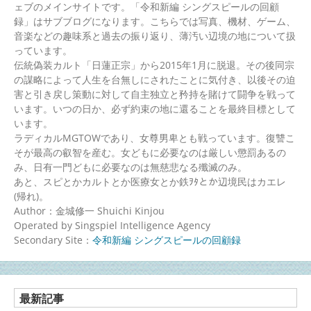
ェブのメインサイトです。「令和新編 シングスピールの回顧
録」はサブブログになります。こちらでは写真、機材、ゲーム、
音楽などの趣味系と過去の振り返り、薄汚い辺境の地について扱
っています。
伝統偽装カルト「日蓮正宗」から2015年1月に脱退。その後同宗
の謀略によって人生を台無しにされたことに気付き、以後その迫
害と引き戻し策動に対して自主独立と矜持を賭けて闘争を戦って
います。いつの日か、必ず約束の地に還ることを最終目標として
います。
ラディカルMGTOWであり、女尊男卑とも戦っています。復讐こ
そが最高の叡智を産む。女どもに必要なのは厳しい懲罰あるの
み、日有一門どもに必要なのは無慈悲なる殲滅のみ。
あと、スピとかカルトとか医療女とか鉄ｦﾀとか辺境民はカエレ
(帰れ)。
Author：金城修一 Shuichi Kinjou
Operated by Singspiel Intelligence Agency
Secondary Site：
令和新編 シングスピールの回顧録
最新記事