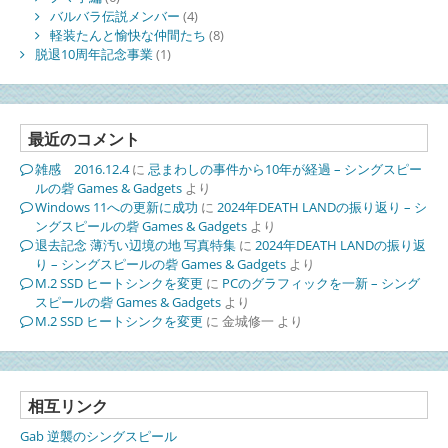
バルバラ伝説メンバー
(4)
軽装たんと愉快な仲間たち
(8)
脱退10周年記念事業
(1)
最近のコメント
雑感 2016.12.4
に
忌まわしの事件から10年が経過 – シングスピー
ルの砦 Games & Gadgets
より
Windows 11への更新に成功
に
2024年DEATH LANDの振り返り – シ
ングスピールの砦 Games & Gadgets
より
退去記念 薄汚い辺境の地 写真特集
に
2024年DEATH LANDの振り返
り – シングスピールの砦 Games & Gadgets
より
M.2 SSD ヒートシンクを変更
に
PCのグラフィックを一新 – シング
スピールの砦 Games & Gadgets
より
M.2 SSD ヒートシンクを変更
に
金城修一
より
相互リンク
Gab 逆襲のシングスピール