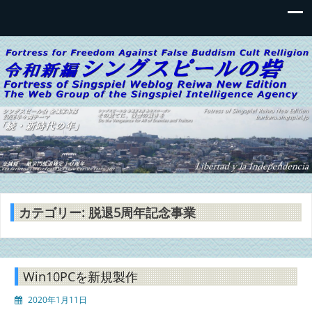
令和新編 シングスピールの砦ブロ
音楽・日常生活・写真・ガジェット・等々を語るブログサイ
グ
ト
カテゴリー:
脱退5周年記念事業
Win10PCを新規製作
2020年1月11日