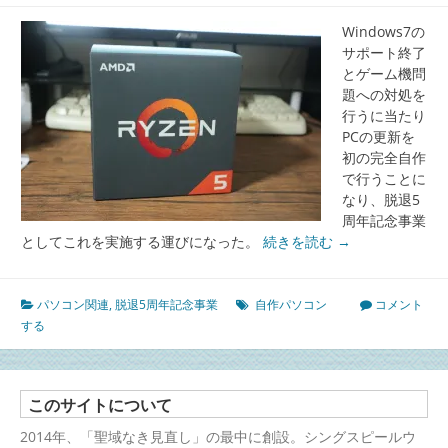
Windows7の
サポート終了
とゲーム機問
題への対処を
行うに当たり
PCの更新を
初の完全自作
で行うことに
なり、脱退5
周年記念事業
としてこれを実施する運びになった。
続きを読む
→
パソコン関連
,
脱退5周年記念事業
自作パソコン
コメント
する
このサイトについて
2014年、「聖域なき見直し」の最中に創設。シングスピールウ